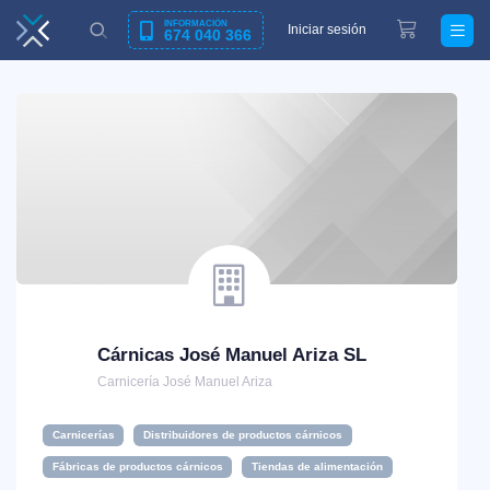
INFORMACIÓN
Iniciar sesión
674 040 366
Cárnicas José Manuel Ariza SL
Carnicería José Manuel Ariza
Carnicerías
Distribuidores de productos cárnicos
Fábricas de productos cárnicos
Tiendas de alimentación