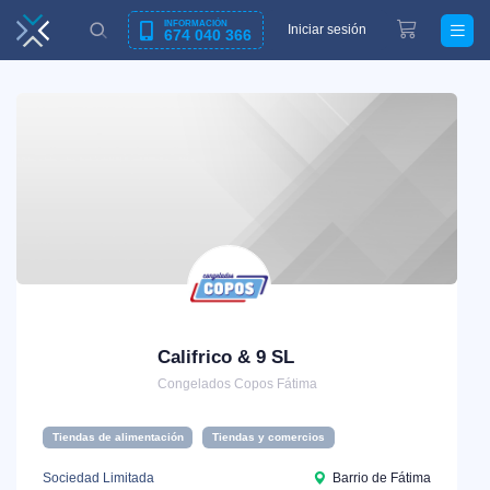
INFORMACIÓN
Iniciar sesión
674 040 366
Califrico & 9 SL
Congelados Copos Fátima
Tiendas de alimentación
Tiendas y comercios
Sociedad Limitada
Barrio de Fátima