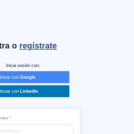
tra o
regístrate
Inicia sesión con:
tinuar con
Google
tinuar con
LinkedIn
ónico
*