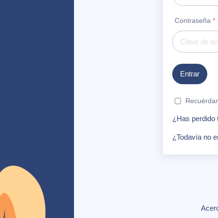
Contraseña
*
Recuérda
¿Has perdido 
¿Todavía no e
Acerc